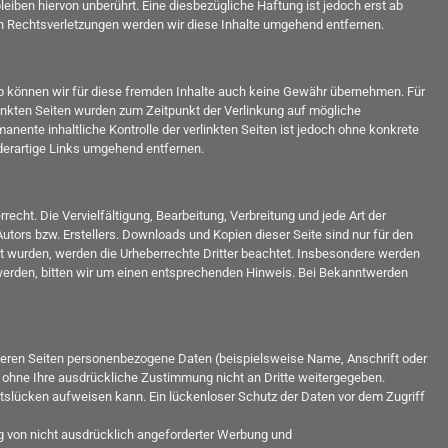
iben hiervon unberührt. Eine diesbezügliche Haftung ist jedoch erst ab
n Rechtsverletzungen werden wir diese Inhalte umgehend entfernen.
alb können wir für diese fremden Inhalte auch keine Gewähr übernehmen. Für
verlinkten Seiten wurden zum Zeitpunkt der Verlinkung auf mögliche
nente inhaltliche Kontrolle der verlinkten Seiten ist jedoch ohne konkrete
derartige Links umgehend entfernen.
echt. Die Vervielfältigung, Bearbeitung, Verbreitung und jede Art der
tors bzw. Erstellers. Downloads und Kopien dieser Seite sind nur für den
ellt wurden, werden die Urheberrechte Dritter beachtet. Insbesondere werden
 werden, bitten wir um einen entsprechenden Hinweis. Bei Bekanntwerden
seren Seiten personenbezogene Daten (beispielsweise Name, Anschrift oder
en ohne Ihre ausdrückliche Zustimmung nicht an Dritte weitergegeben.
eitslücken aufweisen kann. Ein lückenloser Schutz der Daten vor dem Zugriff
g von nicht ausdrücklich angeforderter Werbung und