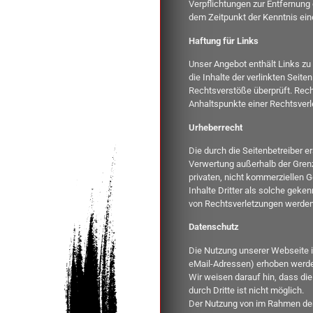
Verpflichtungen zur Entfernung
dem Zeitpunkt der Kenntnis ei
Haftung für Links
Unser Angebot enthält Links zu
die Inhalte der verlinkten Seite
Rechtsverstöße überprüft. Recht
Anhaltspunkte einer Rechtsverl
Urheberrecht
Die durch die Seitenbetreiber e
Verwertung außerhalb der Grenz
privaten, nicht kommerziellen G
Inhalte Dritter als solche gek
von Rechtsverletzungen werden 
Datenschutz
Die Nutzung unserer Webseite 
eMail-Adressen) erhoben werden
Wir weisen darauf hin, dass di
durch Dritte ist nicht möglich.
Der Nutzung von im Rahmen der 